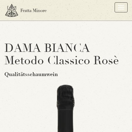
2
Togg
navi
DAMA BIANCA
Metodo Classico Rosè
Qualitätsschaumwein